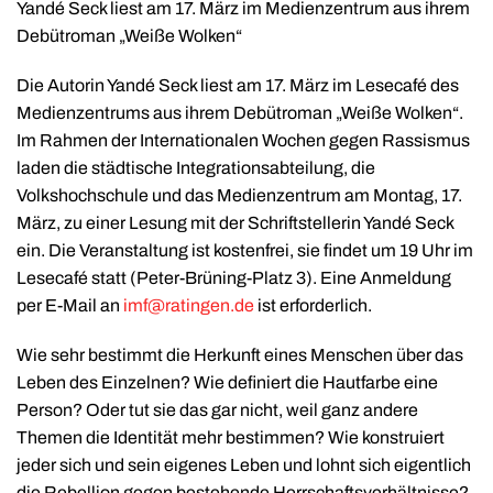
Yandé Seck liest am 17. März im Medienzentrum aus ihrem
Debütroman „Weiße Wolken“
Die Autorin Yandé Seck liest am 17. März im Lesecafé des
Medienzentrums aus ihrem Debütroman „Weiße Wolken“.
Im Rahmen der Internationalen Wochen gegen Rassismus
laden die städtische Integrationsabteilung, die
Volkshochschule und das Medienzentrum am Montag, 17.
März, zu einer Lesung mit der Schriftstellerin Yandé Seck
ein. Die Veranstaltung ist kostenfrei, sie findet um 19 Uhr im
Lesecafé statt (Peter-Brüning-Platz 3). Eine Anmeldung
per E-Mail an
imf@ratingen.de
ist erforderlich.
Wie sehr bestimmt die Herkunft eines Menschen über das
Leben des Einzelnen? Wie definiert die Hautfarbe eine
Person? Oder tut sie das gar nicht, weil ganz andere
Themen die Identität mehr bestimmen? Wie konstruiert
jeder sich und sein eigenes Leben und lohnt sich eigentlich
die Rebellion gegen bestehende Herrschaftsverhältnisse?